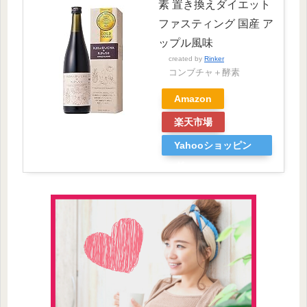
素 置き換えダイエット
ファスティング 国産 ア
ップル風味
created by
Rinker
コンブチャ＋酵素
Amazon
楽天市場
Yahooショッピン
グ