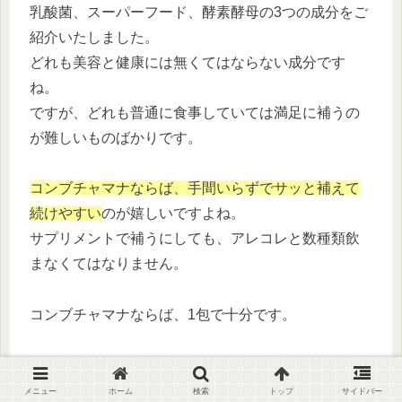
乳酸菌、スーパーフード、酵素酵母の3つの成分をご
紹介いたしました。
どれも美容と健康には無くてはならない成分です
ね。
ですが、どれも普通に食事していては満足に補うの
が難しいものばかりです。
コンブチャマナならば、手間いらずでサッと補えて
続けやすい
のが嬉しいですよね。
サプリメントで補うにしても、アレコレと数種類飲
まなくてはなりません。
コンブチャマナならば、1包で十分です。
嬉しい成分が何種類も配合されているので、サプリ
メント代も浮き、手間もかからないコンブチャマ
メニュー
ホーム
検索
トップ
サイドバー