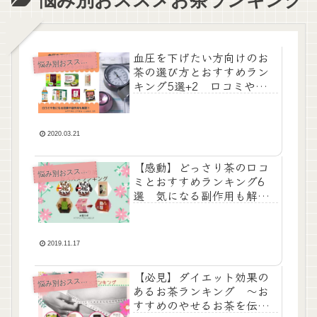
血圧を下げたい方向けのお
み別おススメお茶ランキング
悩
茶の選び方とおすすめラン
キング5選+2 口コミや気
になる効果や副作用も解
説！
2020.03.21
【感動】どっさり茶の口コ
み別おススメお茶ランキング
悩
ミとおすすめランキング6
選 気になる副作用も解
説！
2019.11.17
【必見】ダイエット効果の
み別おススメお茶ランキング
悩
あるお茶ランキング ～お
すすめのやせるお茶を伝授