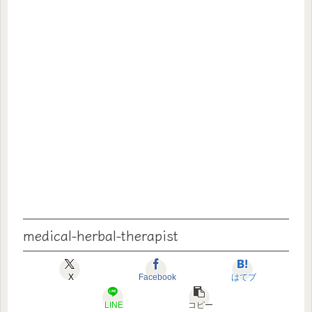
medical-herbal-therapist
X
Facebook
はてブ
LINE
コピー