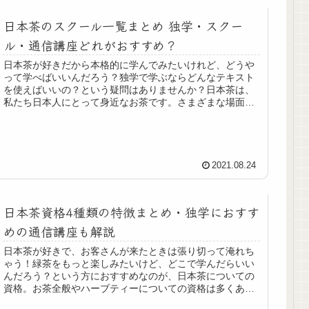
日本茶のスクール一覧まとめ 独学・スクー
ル・通信講座どれがおすすめ？
日本茶が好きだから本格的に学んでみたいけれど、どうや
って学べばいいんだろう？独学で学ぶならどんなテキスト
を使えばいいの？という疑問はありませんか？日本茶は、
私たち日本人にとって身近なお茶です。さまざまな場面で
いただいたり、逆にお客さんに出し...
2021.08.24
日本茶資格4種類の特徴まとめ・独学におすす
めの通信講座も解説
日本茶が好きで、お客さんが来たときは張り切って淹れち
ゃう！緑茶をもっと楽しみたいけど、どこで学んだらいい
んだろう？という方におすすめなのが、日本茶についての
資格。お茶全般やハーブティーについての資格は多くある
ものの、日本茶の資格はマイナーな...