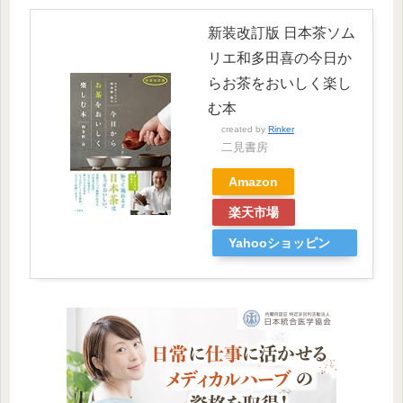
新装改訂版 日本茶ソム
リエ和多田喜の今日か
らお茶をおいしく楽し
む本
created by
Rinker
二見書房
Amazon
楽天市場
Yahooショッピン
グ