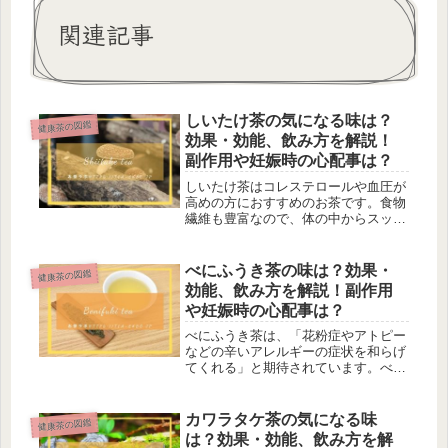
関連記事
しいたけ茶の気になる味は？
健康茶の図鑑
効果・効能、飲み方を解説！
副作用や妊娠時の心配事は？
しいたけ茶はコレステロールや血圧が
高めの方におすすめのお茶です。食物
繊維も豊富なので、体の中からスッキ
リしたい方に。 しいたけ（椎茸）
は、日本の食卓に欠かせないきのこの
代表格。もともと日本をはじめとする
べにふうき茶の味は？効果・
健康茶の図鑑
東アジアや東南アジア、ニュージーラ
効能、飲み方を解説！副作用
ンド...
や妊娠時の心配事は？
べにふうき茶は、「花粉症やアトピー
などの辛いアレルギーの症状を和らげ
てくれる」と期待されています。べに
ふうきは、日本で開発されたお茶の品
種です。「べにほまれ」という紅茶系
の品種と「枕Cd86」というダージリ
カワラタケ茶の気になる味
健康茶の図鑑
ン系の品種を交配してつくられまし
は？効果・効能、飲み方を解
た...