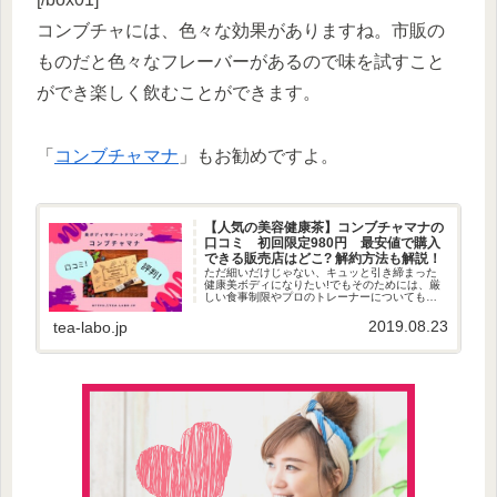
コンブチャには、色々な効果がありますね。市販の
ものだと色々なフレーバーがあるので味を試すこと
ができ楽しく飲むことができます。
「
コンブチャマナ
」もお勧めですよ。
【人気の美容健康茶】コンブチャマナの
口コミ 初回限定980円 最安値で購入
できる販売店はどこ? 解約方法も解説！
ただ細いだけじゃない、キュッと引き締まった
健康美ボディになりたい!でもそのためには、厳
しい食事制限やプロのトレーナーについてもら
うなど難しい事をしなくてはいけない…そう思
っていませんか?確かにそうすれば健康美ボディ
2019.08.23
tea-labo.jp
には近づけますが、もっと簡...