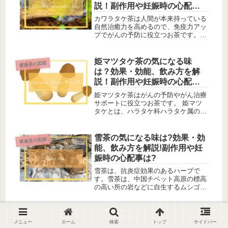
説！副作用や妊娠時の心配事
は？
カワラタケ茶は人間が本来持っている
自然治癒力を高めるので、免疫力アッ
プでがんの予防に役立つお茶です。
カワラタケとは担子菌類サルノコシカ
ケ科の多年生キノコ。あまり聞きなれ
ませんが、日本をはじめ世界の亜熱帯
姫マツタケ茶の気になる味
健康茶の図鑑
から亜寒帯にかけて広く分布し、枯れ
は？効果・効能、飲み方を解
木...
説！副作用や妊娠時の心配事
は？
姫マツタケ茶はがんの予防やがん治療
サポートに役立つお茶です。 姫マツ
タケとは、ハラタケ科ハラタケ属のき
のこ。元々ブラジルで愛用されていた
きのこで、日本では「アガリクス茸」
と呼ばれ人気が高まりました。 しか
雪茶の気になる味は?効果・効
健康茶の図鑑
しアガリクスとは、本来マッシュルー
能、飲み方を解説!副作用や妊
ム...
娠時の心配事は?
雪茶は、抗炎症効果のあるハーブで
す。雪茶は、中国チベット高原の標高
の高い所の岩などに自生するムシゴケ
科の植物を原料にしたお茶です。一年
中雪があるところで、茶葉の色が雪の
ように白いことから雪茶と付いたとさ
サルノコシカケ茶の気になる
健康茶の図鑑
れています。別名「太白茶」「紅雪
味は？効果・効能、飲み方を
メニュー
ホーム
検索
トップ
サイドバー
茶」「...