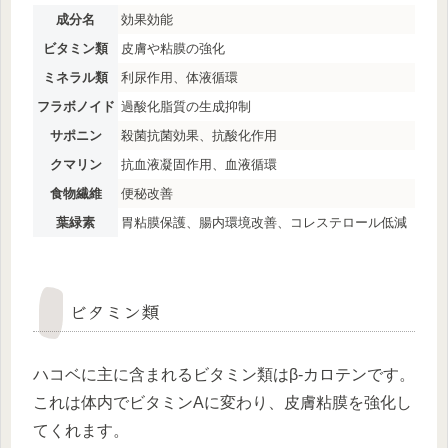
成分名
効果効能
ビタミン類
皮膚や粘膜の強化
ミネラル類
利尿作用、体液循環
フラボノイド
過酸化脂質の生成抑制
サポニン
殺菌抗菌効果、抗酸化作用
クマリン
抗血液凝固作用、血液循環
食物繊維
便秘改善
葉緑素
胃粘膜保護、腸内環境改善、コレステロール低減
ビタミン類
ハコベに主に含まれるビタミン類はβ-カロテンです。
これは体内でビタミンAに変わり、皮膚粘膜を強化し
てくれます。