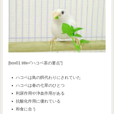
[box01 title=”ハコベ茶の要点”]
ハコベは鳥の餌代わりにされていた
ハコベは春の七草のひとつ
利尿作用や浄血作用がある
抗酸化作用に優れている
和食に合う