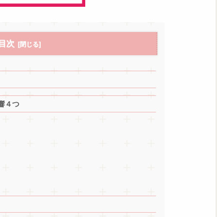
目次
響４つ