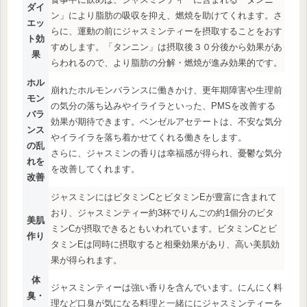
ダイ
ン」により脂肪の吸収を抑え、燃焼を助けてくれます。さ
エッ
らに、運動の前にジャスミンティーを摂取することをおす
ト効
すめします。「タンニン」は摂取後３０分後から効果があ
果
らわれるので、より脂肪の分解・燃焼が進み効果的です。
ホル
崩れたホルモンバランスに働きかけ、更年期障害や生理前
モン
の気分の落ち込みやイライラといった、PMSを改善する
バラ
効果が期待できます。ベンゼルアセテートは、不安な気分
ンス
やイライラを落ち着かせてくれる働きをします。
の乱
さらに、ジャスミンの香りは幸福感が得られ、憂鬱な気分
れを
を改善してくれます。
改善
ジャスミンにはビタミンCとビタミンEが豊富に含まれて
おり、ジャスミンティー約3杯でりんごの約1個分のビタ
美肌
ミンCが摂取できるともいわれています。ビタミンCとビ
作り
タミンEは同時に摂取すると相乗効果があり、高い美肌効
果が得られます。
体
ジャスミンティーは強い香りを含んでいます。にんにく料
臭・
理など口臭が気になる料理と一緒ににジャスミンティーを