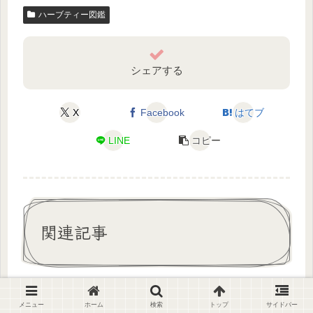
ハーブティー図鑑
シェアする
X
Facebook
はてブ
LINE
コピー
関連記事
マレインティーの効果・効能
ハーブティー図鑑
や味とは？ 正しい作り方やお
メニュー
ホーム
検索
トップ
サイドバー