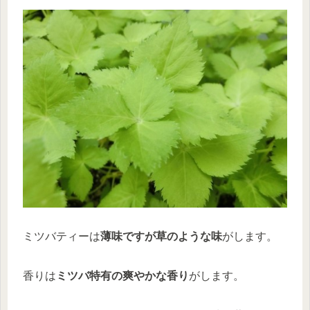
ミツバティーは
薄味ですが草のような味
がします。
香りは
ミツバ特有の爽やかな香り
がします。