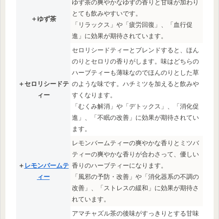
ゆず茶の爽やかなゆずの香りと甘味が加わり
とても飲みやすいです。
＋ゆず茶
「リラックス」や「疲労回復」、「血行促
進」に効果が期待されています。
セロリシードティーとブレンドすると、ほん
のりとセロリの香りがします。味はどちらの
ハーブティーも薄味なのでほんのりとした草
＋セロリシードテ
のような味です。ハチミツを加えると飲みや
ィー
すくなります。
「むくみ解消」や「デトックス」、「消化促
進」、「不眠の改善」に効果が期待されてい
ます。
レモンバームティーの爽やかな香りとミツバ
ティーの爽やかな香りが合わさって、優しい
＋
レモンバームテ
香りのハーブティーになります。
ィー
「風邪の予防・改善」や「消化器系の不調の
改善」、「ストレスの緩和」に効果が期待さ
れています。
アマチャズル茶の後味がすっきりとする甘味