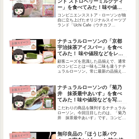
ンド ストロベリーミルクティ
ッ...
ー」を食べてみた！味や値段
などを写真付きでレビュー！
コンビニエンスストア・ローソンが独
自に立ち上げたオリジナルスイーツブ
ランド「Uchi Cafe（ウチカフ
ェ）」。「バスチー ‐バスク風チーズ
ケーキ‐」や「プレミアムロールケー
キ」など大ヒットを記録したスイーツ
ナチュラルローソンの「京都
お茶スイーツ
を数多く発売しています。そんなロ...
宇治抹茶アイスバー」を食べ
てみた！ 味や値段などをレビ
ュー！【写真付き】
顧客ニーズを意識した品揃えで、通常
のコンビニとは一味も二味も違うナチ
ュラルローソン。常に最新の品揃えで
はなく、来店する顧客に合わせたこだ
わりの逸品を陳列しています。今回は
そんなナチュラルローソンで購入でき
ナチュラルローソンの「菊乃
お茶スイーツ
る「京都宇治抹茶アイスバー」に注目
井 抹茶最中あいす」を食べ
し...
てみた！味や値段などを写真
付きでレビュー！
こだわりの商品を陳列するナチュラル
ローソン。今回注目したのは、「菊乃
井 抹茶最中あいす」です。コンビニ
エンスストアでは、ナチュラルローソ
ンでしか購入することができない、プ
レミアムなアイスなんです。その味や
無印良品の「ほうじ茶バウ
お茶スイーツ
値段について徹底解説していきます！