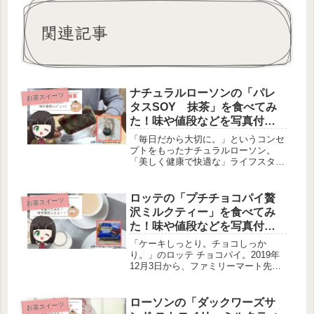
関連記事
ナチュラルローソンの「パレ
お茶スイーツ
タスSOY 抹茶」を食べてみ
た！味や値段などを写真付き
でレビュー！【写真付き】
「毎日だから大切に。」というコンセ
プトをもったナチュラルローソン。
「美しく健康で快適な」ライフスタイ
ルをサポートすることを目指している
ので、厳選されたこだわりの商品が並
んでいます。今回は、PALETASのフ
ロッテの「プチチョコパイ贅
お茶スイーツ
ローズンフルーツバー「パレタス
沢ミルクティー」を食べてみ
S...
た！味や値段などを写真付き
でレビュー！
「ケーキしっとり。チョコしっか
り。」のロッテ チョコパイ。2019年
12月3日から、ファミリーマート先行
販売で、くちどけこだわったプチチョ
コパイ贅沢ミルクティー味が発売中で
す。今回は新商品の味や値段をレビュ
ローソンの「ダックワーズサ
お茶スイーツ
ーしていきます。チョコパイとはロ