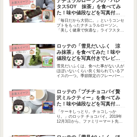
ナチュラルローソンの「パレ
お茶スイーツ
ィラミスパンケーキを紹介します。マ
タスSOY 抹茶」を食べてみ
スカ...
た！味や値段などを写真付き
でレビュー！【写真付き】
「毎日だから大切に。」というコンセ
プトをもったナチュラルローソン。
「美しく健康で快適な」ライフスタイ
ルをサポートすることを目指している
ので、厳選されたこだわりの商品が並
んでいます。今回は、PALETASのフ
ロッテの「雪見だいふく 涼
お茶スイーツ
ローズンフルーツバー「パレタス
み抹茶」を食べてみた！味や
S...
値段などを写真付きでレビュ
ー！
雪見だいふくは、食べた事がない人が
ほぼいないくらい良く知られているア
イスの一つ。季節限定のフレーバーも
でたりと人々を飽きさせません。実
は、冬だけに限らず、春夏限定のフレ
ーバーが存在しています。今回は春夏
ロッテの「プチチョコパイ贅
お茶スイーツ
限定フレーバー涼み抹茶味について写
沢ミルクティー」を食べてみ
真を...
た！味や値段などを写真付き
でレビュー！
「ケーキしっとり。チョコしっか
り。」のロッテ チョコパイ。2019年
12月3日から、ファミリーマート先行
販売で、くちどけこだわったプチチョ
コパイ贅沢ミルクティー味が発売中で
す。今回は新商品の味や値段をレビュ