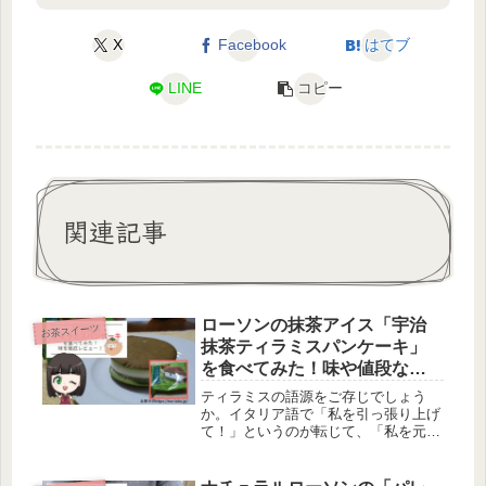
X
Facebook
はてブ
LINE
コピー
関連記事
ローソンの抹茶アイス「宇治
お茶スイーツ
抹茶ティラミスパンケーキ」
を食べてみた！味や値段など
を写真付きでレビュー！
ティラミスの語源をご存じでしょう
か。イタリア語で「私を引っ張り上げ
て！」というのが転じて、「私を元気
づけて！」という意味だとか。元気に
なれちゃうご褒美スイーツとして、今
回はローソンウチカフェの宇治抹茶テ