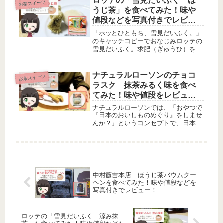
ロッテの「雪見だいふく ほ
お茶スイーツ
ーしていきます。チョコパイとはロ
うじ茶」を食べてみた！味や
ッ...
値段などを写真付きでレビュ
ー！
「ホッとひともち、雪見だいふく。」
のキャッチコピーでおなじみロッテの
雪見だいふく。求肥（ぎゅうひ）を使
ってもちもちの大福を表現したアイス
クリームです。期間限定などでいろい
ろなフレーバーの発売のある雪見だい
ナチュラルローソンのチョコ
お茶スイーツ
ふくですが、今回は秋冬限定フレーバ
ラスク 抹茶みるく味を食べ
ー...
てみた！味や値段をレビュ
ー！【写真付き】
ナチュラルローソンでは、「おやつで
『日本のおいしものめぐり』をしませ
んか？」というコンセプトで、日本各
地のおやつたちを食べきりサイズで発
売しています。今回は人気の「日本の
おいしいものめぐり」シリーズの中か
ら、福島県産みそパンを使った「チョ
コ...
中村藤吉本店 ほうじ茶バウムクー
ヘンを食べてみた！味や値段などを
写真付きでレビュー！
ロッテの「雪見だいふく 涼み抹