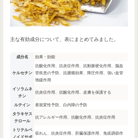
主な有効成分について、表にまとめてみました。
成分名
効果・効能
抗酸化作用、抗炎症作用、抗動脈硬化作用、脳血
ケルセチン
管疾患の予防、抗腫瘍効果、降圧作用、強い血管
弛緩作用
イソラムネ
抗炎症作用、抗酸化作用、皮膚を保護する
チン
ルテイン
黄斑変性予防、白内障の予防
タラキサス
抗アレルギー作用、抗酸化作用、抗炎症作用
テロール
トリテルペ
収れん、抗炎症作用、肝臓保護作用、免疫調節作
ノイドサポ