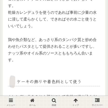
す。
乾燥カレンデュラを使うのであれば事前に少量の水
に浸して柔らかくして、できればその水ごと使うと
いいでしょう。
鶏や魚介類など、あっさり系のタンパク質と炒め合
わせたパスタとして提供されることが多いですし、
ナッツ系やオイル系のソースとももちろん合いま
す。
ケーキの飾りや着色料として使う
カレンデュラをみじん切りにして生地に練り込んだ
り、生のカレンデュラを仕上げに乗せたりして使い
メニュー
ホーム
検索
トップ
サイドバー