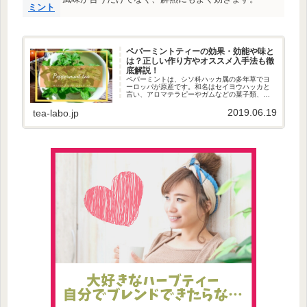
ミント
ペパーミントティーの効果・効能や味と
は？正しい作り方やオススメ入手法も徹
底解説！
ペパーミントは、シソ科ハッカ属の多年草でヨ
ーロッパが原産です。和名はセイヨウハッカと
言い、アロマテラピーやガムなどの菓子類、歯
磨き粉などに使用されています。とても身近な
植物ですよね。ペパーミントティーにはメント
2019.06.19
tea-labo.jp
ールが含まれています。爽やかな...