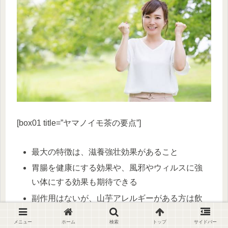
[box01 title=”ヤマノイモ茶の要点”]
最大の特徴は、滋養強壮効果があること
胃腸を健康にする効果や、風邪やウィルスに強
い体にする効果も期待できる
副作用はないが、山芋アレルギーがある方は飲
用を控える
メニュー
ホーム
検索
トップ
サイドバー