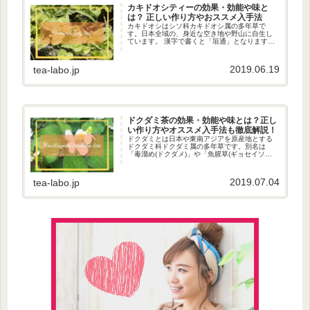
カキドオシティーの効果・効能や味と
は？ 正しい作り方やおススメ入手法
カキドオシはシソ科カキドオシ属の多年草で
す。日本全域の、身近な空き地や野山に自生し
ています。 漢字で書くと「垣通」となります。
これは、地面を這っていき、垣根を通り越して
隣の敷地に侵入してしまうことから名付けられ
ました。 葉は丸っこく、薄紫色...
2019.06.19
tea-labo.jp
ドクダミ茶の効果・効能や味とは？正し
い作り方やオススメ入手法も徹底解説！
ドクダミとは日本や東南アジアを原産地とする
ドクダミ科ドクダミ属の多年草です。別名は
「毒溜め(ドクダメ)」や「魚腥草(ギョセイソ
ウ)」と言い、日本全国の道端など半日陰で目に
することが多く、雑草の類として扱われること
もあります。5月～６月にかけ...
2019.07.04
tea-labo.jp