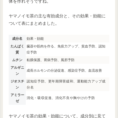
体を作れそうですね。
ヤマノイモ茶の主な有効成分と、その効果・効能に
ついて表にまとめました。
成分名
効果・効能
たんぱく
臓器や筋肉を作る、免疫力アップ、貧血予防、認知
質
症予防
ムチン
粘膜保護、胃病予防、風邪予防
アルギニ
成長ホルモンの分泌促進、感染症予防、血流改善
ン
ジオスチ
認知症予防、更年期障害緩和、運動能力アップ成
ン
分名
アミラー
消化・吸収促進、消化不良や胸やけの予防
ゼ
ヤマノイモ茶の効果・効能について、成分別に見て