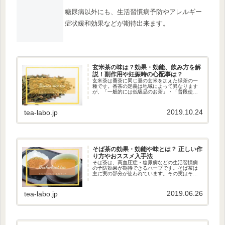
糖尿病以外にも、生活習慣病予防やアレルギー
症状緩和効果などが期待出来ます。
玄米茶の味は？効果・効能、飲み方を解
説！副作用や妊娠時の心配事は？
玄米茶は番茶に同じ量の玄米を加えた緑茶の一
種です。番茶の定義は地域によって異なります
が、「一般的には低級品のお茶」・「普段使い
用のお茶」という意味合いで使われています。
良い玄米茶というのは緑茶ではなく、玄米で決
まります。お米の形をしている茶...
2019.10.24
tea-labo.jp
そば茶の効果・効能や味とは？ 正しい作
り方やおススメ入手法
そば茶は、高血圧症・糖尿病などの生活習慣病
の予防効果が期待できるハーブです。そば茶は
主に実の部分が使われています。その実はそば
やそば湯などにも使用され、古くから日本人に
親しまれてきました。そば茶は香ばしくて、ま
ろやかな風味があるお茶です。そ...
2019.06.26
tea-labo.jp