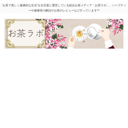
”お茶で美しく健康的な生活”を合言葉に運営している総合お茶メディア「お茶ラボ」。ハーブティ
ーや健康茶の解説やお茶のレビューなど行っています^^