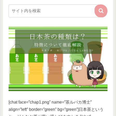
[chat face=”chap1.png” name=”茶ルパカ博士”
align=”left” border=”green” bg=”green”]日本茶という