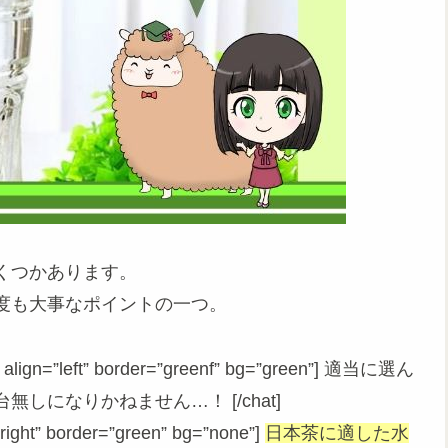
くつかあります。
度も大事なポイントの一つ。
ign=”left” border=”greenf” bg=”green”] 適当に選ん
になりかねません…！ [/chat]
ight” border=”green” bg=”none”]
日本茶に適した水