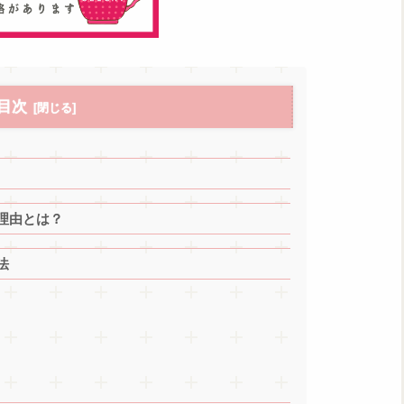
目次
理由とは？
法