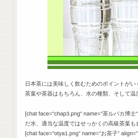
日本茶には美味しく飲むためのポイントがい
茶葉や茶器はもちろん、水の種類、そして温
[chat face=”chap3.png” name=”茶ルパカ博士” al
だ水、適当な温度ではせっかくの高級茶葉も台無し
[chat face=”otya1.png” name=”お茶子” align=”r