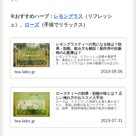
※おすすめハーブ：
レモングラス
（リフレッシ
ュ）、
ローズ
（手浴でリラックス）
レモングラスティーの気になる味は？効
果・効能、飲み方を解説！副作用や妊娠
時の心配事は？
レモングラスは、リフレッシュ効果や風邪予
防、食欲ないときのサポートになるハーブで
す。レモングラスはイネ科の植物で1ｍほどの高
さになります。インドかスリランカあたりが原
産といわれている植物で、インドでは数千年も
2019.08.06
tea-labo.jp
前から使われている薬草です。。東...
ローズティーの効果・効能や味とは？ 正
しい淹れ方やおススメ入手法
ローズは、イライラした気持ちを落ち着かせて
たり、美肌に効果のあるハーブです。ローズ
は、温帯、亜熱帯地域が原産の低木の植物で
す。様々な品種があり、2万種以上。日本では、
バラという名で親しまれています。ジャムやシ
ロップの他、食べ物以外でも香りを...
2019.07.31
tea-labo.jp