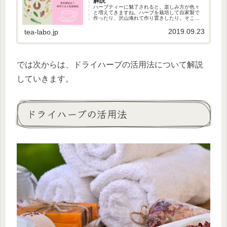
解説
ハーブティーに魅了されると、楽しみ方が色々
と増えてきますね。ハーブを栽培して自家製で
作ったり、沢山淹れて作り置きしたり。そこで
気になるのが、ハーブティーの賞味期限。せっ
かくですから正しく保存して、美味しく楽しみ
2019.09.23
tea-labo.jp
たいですよね。 「ハーブティー...
では次からは、ドライハーブの活用法について解説
していきます。
ドライハーブの活用法