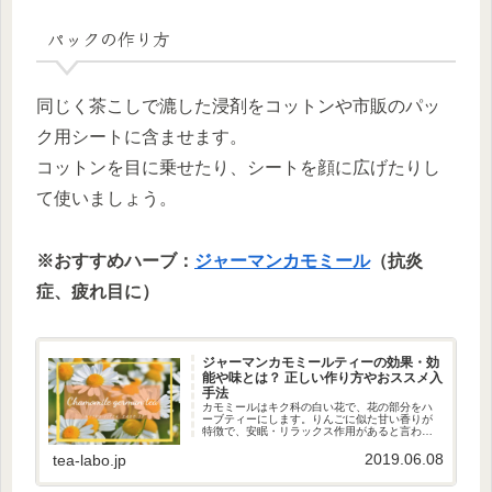
パックの作り方
同じく茶こしで漉した浸剤をコットンや市販のパッ
ク用シートに含ませます。
コットンを目に乗せたり、シートを顔に広げたりし
て使いましょう。
※おすすめハーブ：
ジャーマンカモミール
（抗炎
症、疲れ目に）
ジャーマンカモミールティーの効果・効
能や味とは？ 正しい作り方やおススメ入
手法
カモミールはキク科の白い花で、花の部分をハ
ーブティーにします。りんごに似た甘い香りが
特徴で、安眠・リラックス作用があると言われ
ています。ローマン・カモミールとジャーマ
ン・カモミールがありますが、ハーブティーに
2019.06.08
tea-labo.jp
するのは苦味の少ない後者です。ジ...