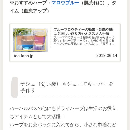
※おすすめハーブ：
マロウブルー
（肌荒れに）、タ
イム（血流アップ）
ブルーマロウティーの効果・効能や味
は？正しい作り方やオススメ入手法
ブルーマロウティーはお茶の色が青から徐々に
変化するハーブティーです。レモン汁を加える
とピンク色に変化することもあり、「夜明けの
ハーブティー」とも言われています。ブルーマ
ロウティーは、別名コモンマロウティーとも呼
ばれています。ブルーマロウは、...
2019.06.14
tea-labo.jp
サシェ（匂い袋）やシューズキーパーを
手作り
ハーバルバスの他にもドライハーブは生活のお役立
ちアイテムとして大活躍！
ハーブをお茶パックに入れてから、小さな巾着など