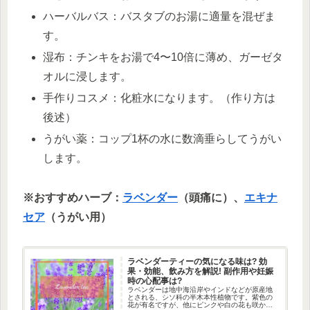
ハーバルバス：バスタブのお湯に適量を混ぜま
す。
湿布：チンキをお湯で4〜10倍に薄め、ガーゼタ
オルに浸します。
手作りコスメ：化粧水になります。（作り方は
後述）
うがい薬：コップ1杯の水に数滴垂らしてうがい
します。
※おすすめハーブ：
ラベンダー
（頭痛に）、
エキナ
セア
（うがい用）
ラベンダーティーの気になる味は? 効
果・効能、飲み方を解説! 副作用や妊娠
時の心配事は?
ラベンダーは地中海沿岸やインドなどが原産地
とされる、シソ科の半木本性植物です。紫色の
花が有名ですが、他にピンクや白の花も咲かせ