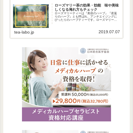
ローズマリー茶の効果・効能 味や美味
しくなる淹れ方もチェック
ローズマリーティーは『美容のハーブ』『若返
りのハーブ』とも呼ばれ、アンチエイジングに
ぴったりのハーブティーです。ローズマリー
は、地中海沿岸を原産地とするシソ科マンネン
ロウ属の常緑低木。和名は「マンネンロウ」と
いい、針のように細長く堅い葉に青...
2019.07.07
tea-labo.jp