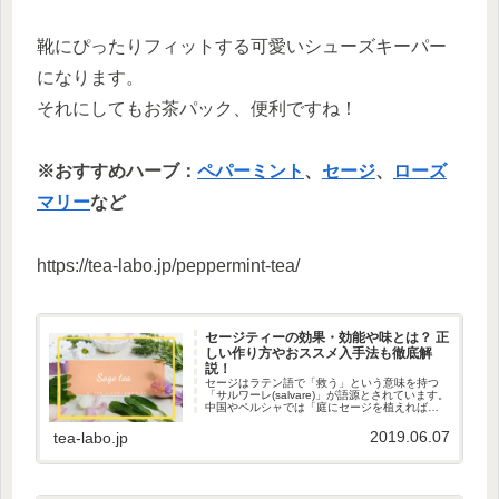
靴にぴったりフィットする可愛いシューズキーパー
になります。
それにしてもお茶パック、便利ですね！
※おすすめハーブ：
ペパーミント
、
セージ
、
ローズ
マリー
など
https://tea-labo.jp/peppermint-tea/
セージティーの効果・効能や味とは？ 正
しい作り方やおススメ入手法も徹底解
説！
セージはラテン語で「救う」という意味を持つ
「サルワーレ(salvare)」が語源とされています。
中国やペルシャでは「庭にセージを植えれば、
老いることなし」、イギリスでは「長生きした
い者は5月にセージを食べよ」と言われるほど、
2019.06.07
tea-labo.jp
セージのハーブは...