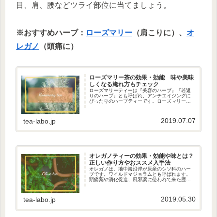
目、肩、腰などツライ部位に当てましょう。
※おすすめハーブ：
ローズマリー
（肩こりに）、
オ
レガノ
（頭痛に）
ローズマリー茶の効果・効能 味や美味
しくなる淹れ方もチェック
ローズマリーティーは『美容のハーブ』『若返
りのハーブ』とも呼ばれ、アンチエイジングに
ぴったりのハーブティーです。ローズマリー
は、地中海沿岸を原産地とするシソ科マンネン
ロウ属の常緑低木。和名は「マンネンロウ」と
いい、針のように細長く堅い葉に青...
2019.07.07
tea-labo.jp
オレガノティーの効果・効能や味とは？
正しい作り方やおススメ入手法
オレガノは、地中海沿岸が原産のシソ科のハー
ブです。ワイルドマジョラムとも呼ばれます。
頭痛薬や消化促進、風邪薬に使われて来た歴史
があります。主に葉を香辛料やハーブティーに
用います。フレッシュハーブよりも、乾燥させ
たほうがオレガノの清涼感のある...
2019.05.30
tea-labo.jp